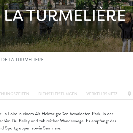
 LA TURMELIÈRE
 DE LA TURMELIÈRE
location_on
FNUNGSZEITEN
DIENSTLEISTUNGEN
VERKEHRSNETZ
r La Loire in einem 45 Hektar großen bewaldeten Park, in der
achim Du Bellay und zahlreicher Wanderwege. Es empfängt das
und Sportgruppen sowie Seminare.