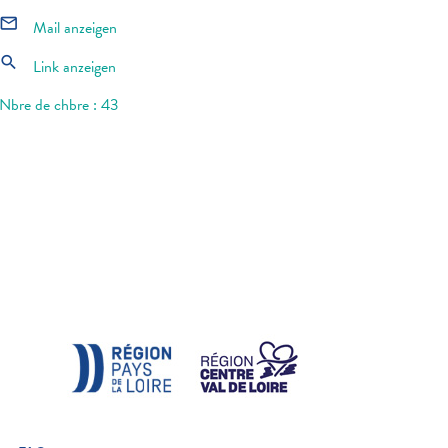
mail_outline
Mail anzeigen
search
Link anzeigen
Nbre de chbre : 43