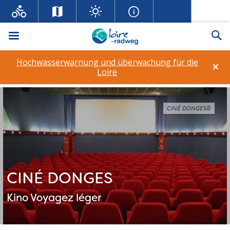
Menü
Su
Hochwasserwarnung und überwachung für die
×
Loire
CINÉ DONGES©
CINÉ DONGES
Kino
Voyagez léger