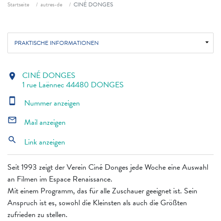
Fil d'ariane
Startseite
autres-de
CINÉ DONGES
PRAKTISCHE INFORMATIONEN
CINÉ DONGES
location_on
1 rue Laënnec 44480 DONGES
smartphone
Nummer anzeigen
mail_outline
Mail anzeigen
search
Link anzeigen
Seit 1993 zeigt der Verein Ciné Donges jede Woche eine Auswahl
an Filmen im Espace Renaissance.
Mit einem Programm, das für alle Zuschauer geeignet ist. Sein
Anspruch ist es, sowohl die Kleinsten als auch die Größten
zufrieden zu stellen.