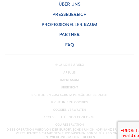
ÜBER UNS
PRESSEBEREICH
PROFESSIONELLER RAUM
PARTNER
FAQ
© LA LOIRE À VÉLO
APSULIS
IMPRESSUM
ÜBERSICHT
RICHTLINIEN ZUM SCHUTZ PERSÖNLICHER DATEN
RICHTLINIE ZU COOKIES
COOKIES VERWALTEN
ACCESSIBILITÉ : NON CONFORME
CGU RÉSERVATION
DIESE OPERATION WIRD VON DER EUROPÄISCHEN UNION KOFINANZIERT. EUROPA
VERPFLICHTET SICH MIT DEM EUROPÄISCHEN FONDS FÜR REGIONALE
ENTWICKLUNG IM LOIRE-BECKEN