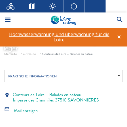
Conteurs de Loire – Balades
en bateau
Menü
Su
Hochwasserwarnung und überwachung für die
Fahrrad- /Mountainbike-Tour
×
Loire
Flusskreuzfahrten
Fußwanderung
Voyagez
léger
Fil d'ariane
Startseite
autres-de
Conteurs de Loire – Balades en bateau
PRAKTISCHE INFORMATIONEN
Conteurs de Loire – Balades en bateau
location_on
Impasse des Charmilles 37510 SAVONNIERES
mail_outline
Mail anzeigen