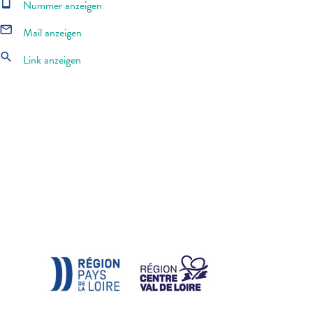
smartphone
Nummer anzeigen
mail_outline
Mail anzeigen
search
Link anzeigen