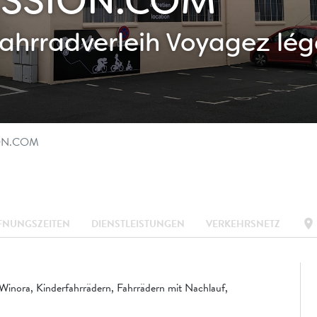
ESSION.COM
ahrradverleih
Voyagez lég
ON.COM
location_on
FNUNGSZEITEN
DIENSTLEISTUNGEN
VERKEHRSNETZ
inora, Kinderfahrrädern, Fahrrädern mit Nachlauf,