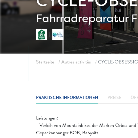
CYCLE-OBS
Fahrradreparatur
F
Fil d'ariane
Startseite
Autres activités
CYCLE-OBSESSI
PRAKTISCHE INFORMATIONEN
PREISE
ÖF
Leistungen:
- Verleih von Mountainbikes der Marken Orbea und W
Gepäckanhänger BOB, Babysitz.