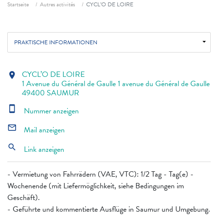
Fil d'ariane
Startseite
Autres activités
CYCL’O DE LOIRE
PRAKTISCHE INFORMATIONEN
CYCL’O DE LOIRE
location_on
1 Avenue du Général de Gaulle 1 avenue du Général de Gaulle
49400 SAUMUR
smartphone
Nummer anzeigen
mail_outline
Mail anzeigen
search
Link anzeigen
- Vermietung von Fahrrädern (VAE, VTC): 1/2 Tag - Tag(e) -
Wochenende (mit Liefermöglichkeit, siehe Bedingungen im
Geschäft).
- Geführte und kommentierte Ausflüge in Saumur und Umgebung.