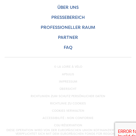
ÜBER UNS
PRESSEBEREICH
PROFESSIONELLER RAUM
PARTNER
FAQ
© LA LOIRE À VÉLO
APSULIS
IMPRESSUM
ÜBERSICHT
RICHTLINIEN ZUM SCHUTZ PERSÖNLICHER DATEN
RICHTLINIE ZU COOKIES
COOKIES VERWALTEN
ACCESSIBILITÉ : NON CONFORME
CGU RÉSERVATION
DIESE OPERATION WIRD VON DER EUROPÄISCHEN UNION KOFINANZIERT. EUROPA
VERPFLICHTET SICH MIT DEM EUROPÄISCHEN FONDS FÜR REGIONALE