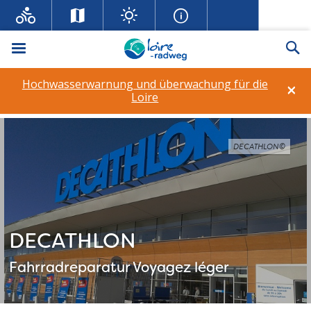
Menü
Su
Hochwasserwarnung und überwachung für die
×
Loire
DECATHLON©
DECATHLON
Fahrradreparatur
Voyagez léger