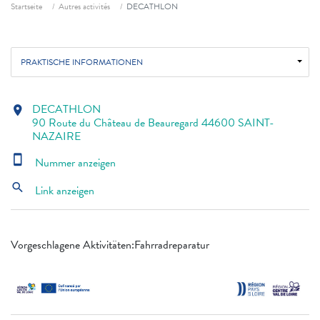
Fil d'ariane
Startseite
Autres activités
DECATHLON
PRAKTISCHE INFORMATIONEN
DECATHLON
location_on
90 Route du Château de Beauregard 44600 SAINT-
NAZAIRE
smartphone
Nummer anzeigen
search
Link anzeigen
Vorgeschlagene Aktivitäten:Fahrradreparatur