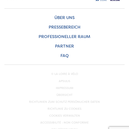
ÜBER UNS
PRESSEBEREICH
PROFESSIONELLER RAUM
PARTNER
FAQ
© LA LOIRE À VÉLO
APSULIS
IMPRESSUM
ÜBERSICHT
RICHTLINIEN ZUM SCHUTZ PERSÖNLICHER DATEN
RICHTLINIE ZU COOKIES
COOKIES VERWALTEN
ACCESSIBILITÉ : NON CONFORME