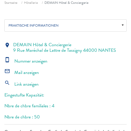
Fil d'ariane
Startseite
Hôtellerie
DEMAIN Hôtel & Conciergerie
PRAKTISCHE INFORMATIONEN
DEMAIN Hôtel & Conciergerie
location_on
9 Rue Maréchal de Lattre de Tassigny 44000 NANTES
smartphone
Nummer anzeigen
mail_outline
Mail anzeigen
search
Link anzeigen
Eingestufte Kapazität:
Nbre de chbre familiales : 4
Nbre de chbre : 50