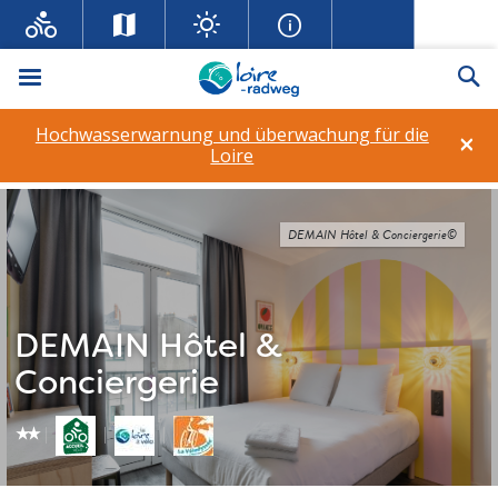
Menü
Su
Hochwasserwarnung und überwachung für die
×
Loire
DEMAIN Hôtel & Conciergerie©
DEMAIN Hôtel &
Conciergerie
star_rate
star_rate