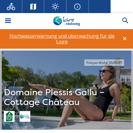
Menü
Su
Hochwasserwarnung und überwachung für die
×
Loire
François Michel DUGUET
Domaine Plessis Gallu –
Cottage Château