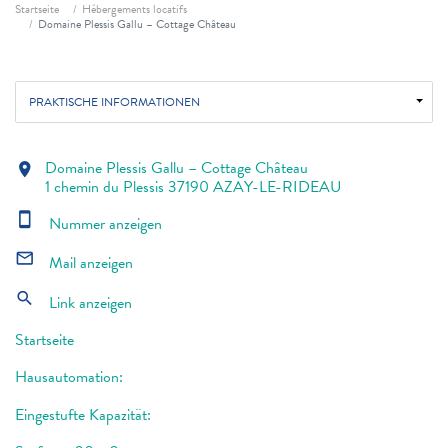
Fil d'ariane
Startseite
Hébergements locatifs
Domaine Plessis Gallu – Cottage Château
PRAKTISCHE INFORMATIONEN
Domaine Plessis Gallu – Cottage Château
location_on
1 chemin du Plessis 37190 AZAY-LE-RIDEAU
smartphone
Nummer anzeigen
mail_outline
Mail anzeigen
search
Link anzeigen
Startseite
Hausautomation:
Eingestufte Kapazität: