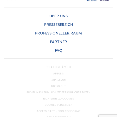
ÜBER UNS
PRESSEBEREICH
PROFESSIONELLER RAUM
PARTNER
FAQ
© LA LOIRE À VÉLO
APSULIS
IMPRESSUM
ÜBERSICHT
RICHTLINIEN ZUM SCHUTZ PERSÖNLICHER DATEN
RICHTLINIE ZU COOKIES
COOKIES VERWALTEN
ACCESSIBILITÉ : NON CONFORME