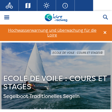
Menü
Su
Hochwasserwarnung und überwachung für die
×
Loire
ECOLE DE VOILE : COURS ET STAGES©
ECOLE DE VOILE : COURS ET
STAGES
Segelboot
Traditionelles Segeln