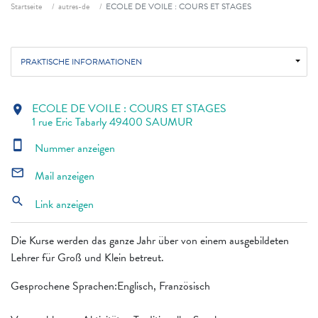
Fil d'ariane
Startseite
autres-de
ECOLE DE VOILE : COURS ET STAGES
PRAKTISCHE INFORMATIONEN
ECOLE DE VOILE : COURS ET STAGES
location_on
1 rue Eric Tabarly 49400 SAUMUR
smartphone
Nummer anzeigen
mail_outline
Mail anzeigen
search
Link anzeigen
Die Kurse werden das ganze Jahr über von einem ausgebildeten
Lehrer für Groß und Klein betreut.
Gesprochene Sprachen:Englisch, Französisch