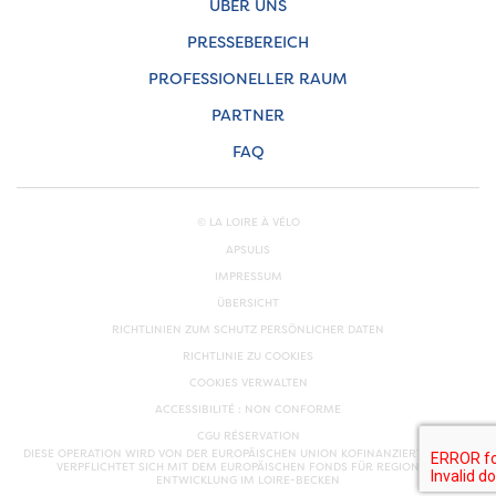
ÜBER UNS
PRESSEBEREICH
PROFESSIONELLER RAUM
PARTNER
FAQ
© LA LOIRE À VÉLO
APSULIS
IMPRESSUM
ÜBERSICHT
RICHTLINIEN ZUM SCHUTZ PERSÖNLICHER DATEN
RICHTLINIE ZU COOKIES
COOKIES VERWALTEN
ACCESSIBILITÉ : NON CONFORME
CGU RÉSERVATION
DIESE OPERATION WIRD VON DER EUROPÄISCHEN UNION KOFINANZIERT. EUROPA
VERPFLICHTET SICH MIT DEM EUROPÄISCHEN FONDS FÜR REGIONALE
ENTWICKLUNG IM LOIRE-BECKEN