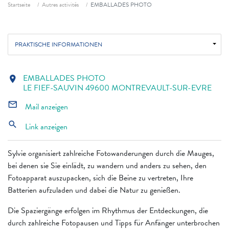
Fil d'ariane
Startseite
Autres activités
EMBALLADES PHOTO
PRAKTISCHE INFORMATIONEN
EMBALLADES PHOTO
location_on
LE FIEF-SAUVIN 49600 MONTREVAULT-SUR-EVRE
mail_outline
Mail anzeigen
search
Link anzeigen
Sylvie organisiert zahlreiche Fotowanderungen durch die Mauges,
bei denen sie Sie einlädt, zu wandern und anders zu sehen, den
Fotoapparat auszupacken, sich die Beine zu vertreten, Ihre
Batterien aufzuladen und dabei die Natur zu genießen.
Die Spaziergänge erfolgen im Rhythmus der Entdeckungen, die
durch zahlreiche Fotopausen und Tipps für Anfänger unterbrochen