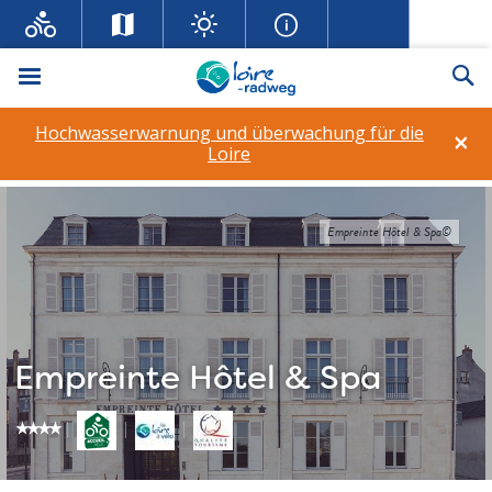
Menü
Su
Hochwasserwarnung und überwachung für die
×
Loire
Empreinte Hôtel & Spa©
Empreinte Hôtel & Spa
star_rate
star_rate
star_rate
star_rate