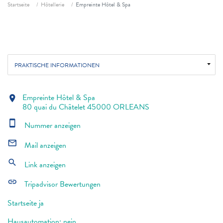
Fil d'ariane
Startseite
Hôtellerie
Empreinte Hôtel & Spa
PRAKTISCHE INFORMATIONEN
Empreinte Hôtel & Spa
location_on
80 quai du Châtelet 45000 ORLEANS
smartphone
Nummer anzeigen
mail_outline
Mail anzeigen
search
Link anzeigen
link
Tripadvisor Bewertungen
Startseite ja
Hausautomation: nein