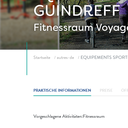
GUINDREFF
Fitnessraum
Voyage
Fil d'ariane
Startseite
autres-de
EQUIPEMENTS SPORTI
PRAKTISCHE INFORMATIONEN
PREISE
ÖF
Vorgeschlagene Aktivitäten:Fitnessraum