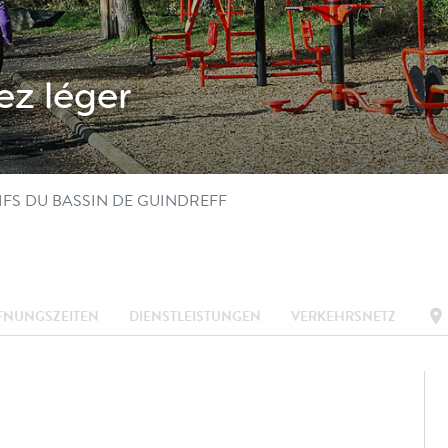
z léger
FS DU BASSIN DE GUINDREFF
location_on
FNUNGSZEITEN
DIENSTLEISTUNGEN
VERKEHRSNETZ