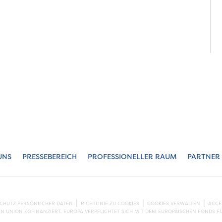
UNS
PRESSEBEREICH
PROFESSIONELLER RAUM
PARTNER
SCHUTZ PERSÖNLICHER DATEN
RICHTLINIE ZU COOKIES
COOKIES VERWALTEN
ACCE
EN UNION KOFINANZIERT. EUROPA VERPFLICHTET SICH MIT DEM EUROPÄISCHEN FONDS F