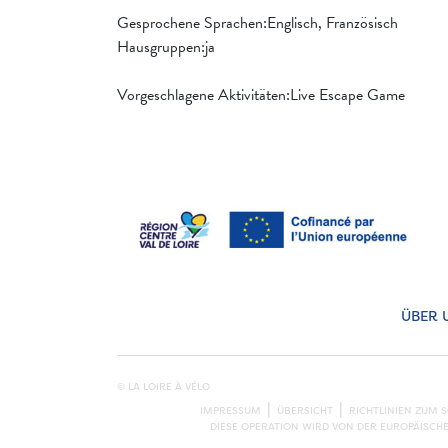
Gesprochene Sprachen:Englisch, Französisch
Hausgruppen:ja
Vorgeschlagene Aktivitäten:Live Escape Game
ÜBER 
© LA LOIRE À VÉLO
IMPRESSUM
ÜBERSICHT
RICHTLINIEN ZUM 
DIESE OPERATION WIRD VON DER EUROPÄISCH