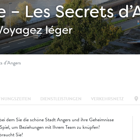
– Les Secrets d’
Voyagez léger
s d’Angers
location_on
FNUNGSZEITEN
DIENSTLEISTUNGEN
VERKEHRSNETZ
 bei dem Sie die schöne Stadt Angers und ihre Geheimnisse
 Spiel, um Beziehungen mit Ihrem Team zu knüpfen!
braucht Sie!