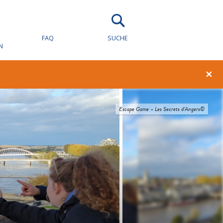
FAQ
SUCHE
N
×
Escape Game – Les Secrets d’Angers©