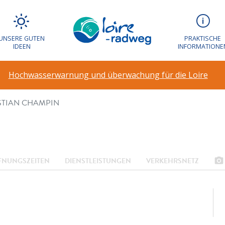
IN AIR : CHRISTI
UNSERE GUTEN
PRAKTISCHE
IDEEN
INFORMATIONE
Hochwasserwarnung und überwachung für die Loire
ISTIAN CHAMPIN
photo_camera
FNUNGSZEITEN
DIENSTLEISTUNGEN
VERKEHRSNETZ