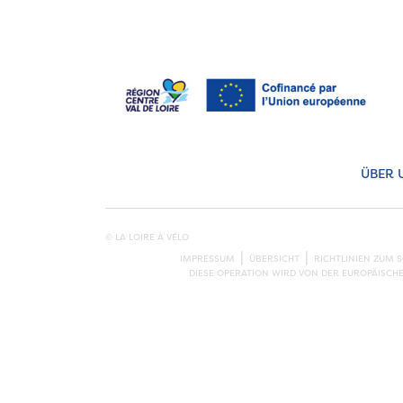
ÜBER 
© LA LOIRE À VÉLO
IMPRESSUM
ÜBERSICHT
RICHTLINIEN ZUM 
DIESE OPERATION WIRD VON DER EUROPÄISCH