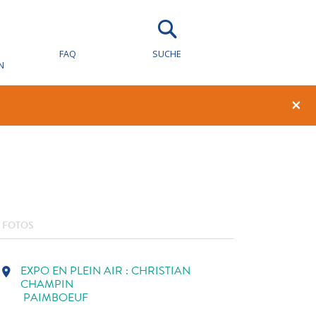
AN
FAQ
SUCHE
N
1
0
×
FOTOS
EXPO EN PLEIN AIR : CHRISTIAN
location_on
CHAMPIN
PAIMBOEUF