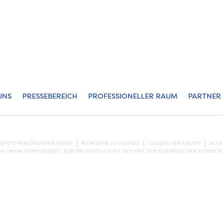
UNS
PRESSEBEREICH
PROFESSIONELLER RAUM
PARTNER
SCHUTZ PERSÖNLICHER DATEN
RICHTLINIE ZU COOKIES
COOKIES VERWALTEN
ACCE
EN UNION KOFINANZIERT. EUROPA VERPFLICHTET SICH MIT DEM EUROPÄISCHEN FONDS F