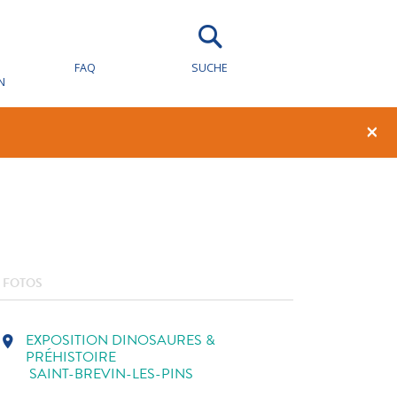
FAQ
SUCHE
N
1
0
×
FOTOS
EXPOSITION DINOSAURES &
location_on
PRÉHISTOIRE
SAINT-BREVIN-LES-PINS