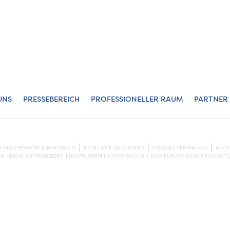
UNS
PRESSEBEREICH
PROFESSIONELLER RAUM
PARTNER
SCHUTZ PERSÖNLICHER DATEN
RICHTLINIE ZU COOKIES
COOKIES VERWALTEN
ACCE
EN UNION KOFINANZIERT. EUROPA VERPFLICHTET SICH MIT DEM EUROPÄISCHEN FONDS F