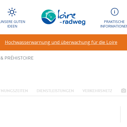
 DINOSAURES &
UNSERE GUTEN
PRAKTISCHE
IDEEN
INFORMATIONE
E
Hochwasserwarnung und überwachung für die Loire
& PRÉHISTOIRE
photo_camera
FNUNGSZEITEN
DIENSTLEISTUNGEN
VERKEHRSNETZ