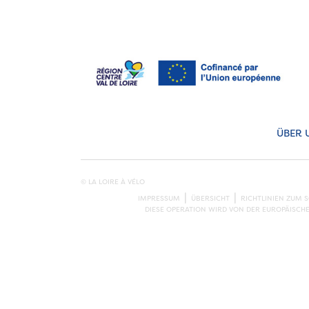
ÜBER 
© LA LOIRE À VÉLO
IMPRESSUM
ÜBERSICHT
RICHTLINIEN ZUM 
DIESE OPERATION WIRD VON DER EUROPÄISCH