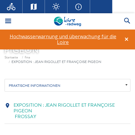
Menü
Su
EXPOSITION : JEAN
Hochwasserwarnung und überwachung für die
×
RIGOLLET ET FRANÇOISE
Loire
PIGEON
Fil d'ariane
Startseite
fma
EXPOSITION : JEAN RIGOLLET ET FRANÇOISE PIGEON
PRAKTISCHE INFORMATIONEN
EXPOSITION : JEAN RIGOLLET ET FRANÇOISE
location_on
PIGEON
FROSSAY