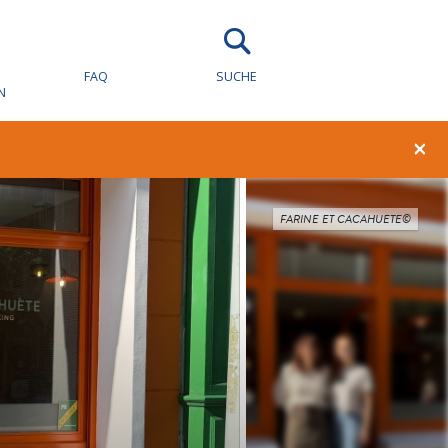
FAQ
SUCHE
N
×
FARINE ET CACAHUETE©