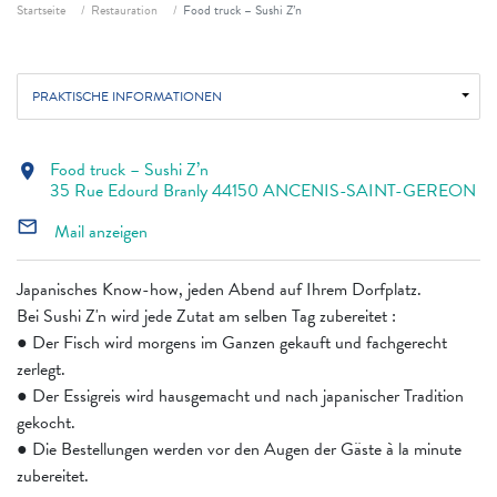
Fil d'ariane
Startseite
Restauration
Food truck – Sushi Z’n
PRAKTISCHE INFORMATIONEN
Food truck – Sushi Z’n
location_on
35 Rue Edourd Branly 44150 ANCENIS-SAINT-GEREON
mail_outline
Mail anzeigen
Japanisches Know-how, jeden Abend auf Ihrem Dorfplatz.
Bei Sushi Z'n wird jede Zutat am selben Tag zubereitet :
● Der Fisch wird morgens im Ganzen gekauft und fachgerecht
zerlegt.
● Der Essigreis wird hausgemacht und nach japanischer Tradition
gekocht.
● Die Bestellungen werden vor den Augen der Gäste à la minute
zubereitet.