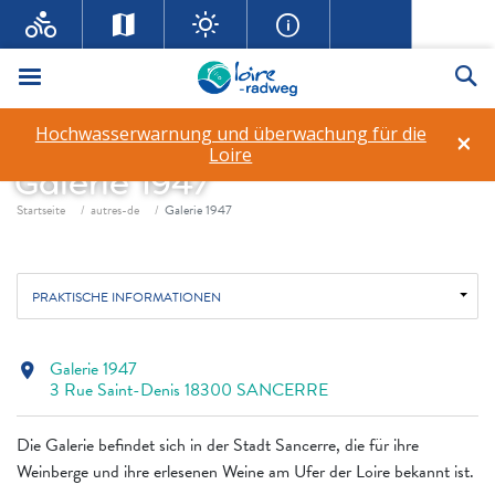
Menü
Su
Hochwasserwarnung und überwachung für die
×
Loire
Galerie 1947
Fil d'ariane
Startseite
autres-de
Galerie 1947
PRAKTISCHE INFORMATIONEN
Galerie 1947
location_on
3 Rue Saint-Denis 18300 SANCERRE
Die Galerie befindet sich in der Stadt Sancerre, die für ihre
Weinberge und ihre erlesenen Weine am Ufer der Loire bekannt ist.