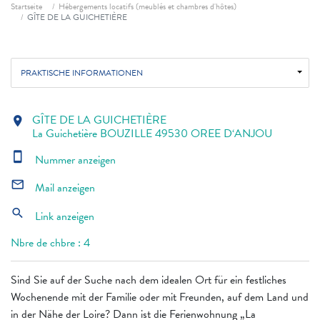
Fil d'ariane
Startseite
Hébergements locatifs (meublés et chambres d'hôtes)
GÎTE DE LA GUICHETIÈRE
PRAKTISCHE INFORMATIONEN
GÎTE DE LA GUICHETIÈRE
location_on
La Guichetière BOUZILLE 49530 OREE D‘ANJOU
smartphone
Nummer anzeigen
mail_outline
Mail anzeigen
search
Link anzeigen
Nbre de chbre : 4
Sind Sie auf der Suche nach dem idealen Ort für ein festliches
Wochenende mit der Familie oder mit Freunden, auf dem Land und
in der Nähe der Loire? Dann ist die Ferienwohnung „La