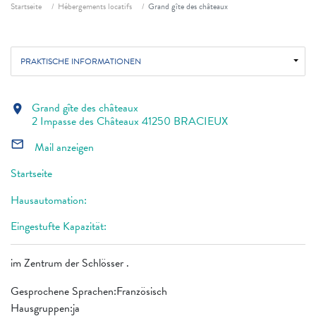
Fil d'ariane
Startseite
Hébergements locatifs
Grand gîte des châteaux
PRAKTISCHE INFORMATIONEN
Grand gîte des châteaux
location_on
2 Impasse des Châteaux 41250 BRACIEUX
mail_outline
Mail anzeigen
Startseite
Hausautomation:
Eingestufte Kapazität:
im Zentrum der Schlösser .
Gesprochene Sprachen:Französisch
Hausgruppen:ja