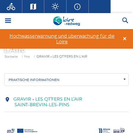
Menü
Su
Hochwasserwarnung und überwachung für die
×
GRAVIR • LES QT’FERS EN
Loire
L’AIR
Fil d'ariane
Startseite
fma
GRAVIR • LES QT’FERS EN L’AIR
PRAKTISCHE INFORMATIONEN
GRAVIR • LES QT’FERS EN L’AIR
location_on
SAINT-BREVIN-LES-PINS