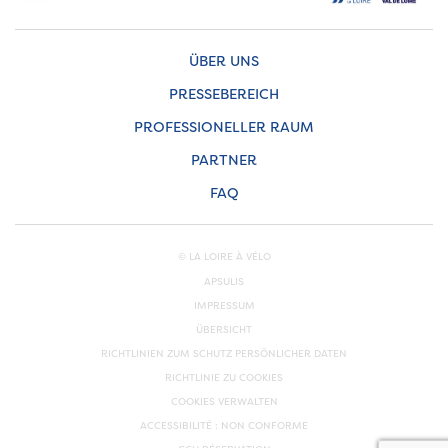
ÜBER UNS
PRESSEBEREICH
PROFESSIONELLER RAUM
PARTNER
FAQ
© LA LOIRE À VÉLO
APSULIS
IMPRESSUM
ÜBERSICHT
RICHTLINIEN ZUM SCHUTZ PERSÖNLICHER DATEN
RICHTLINIE ZU COOKIES
COOKIES VERWALTEN
ACCESSIBILITÉ : NON CONFORME