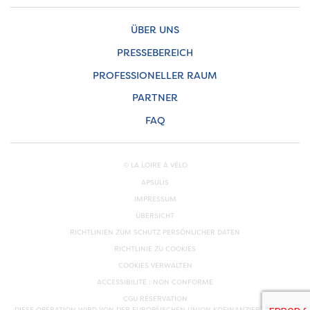
ÜBER UNS
PRESSEBEREICH
PROFESSIONELLER RAUM
PARTNER
FAQ
© LA LOIRE À VÉLO
APSULIS
IMPRESSUM
ÜBERSICHT
RICHTLINIEN ZUM SCHUTZ PERSÖNLICHER DATEN
RICHTLINIE ZU COOKIES
COOKIES VERWALTEN
ACCESSIBILITÉ : NON CONFORME
CGU RÉSERVATION
DIESE OPERATION WIRD VON DER EUROPÄISCHEN UNION KOFINANZIERT. EUROPA