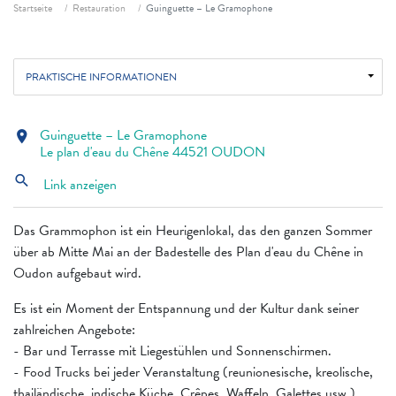
Fil d'ariane
Startseite
Restauration
Guinguette – Le Gramophone
PRAKTISCHE INFORMATIONEN
Guinguette – Le Gramophone
location_on
Le plan d'eau du Chêne 44521 OUDON
search
Link anzeigen
Das Grammophon ist ein Heurigenlokal, das den ganzen Sommer
über ab Mitte Mai an der Badestelle des Plan d'eau du Chêne in
Oudon aufgebaut wird.
Es ist ein Moment der Entspannung und der Kultur dank seiner
zahlreichen Angebote:
- Bar und Terrasse mit Liegestühlen und Sonnenschirmen.
- Food Trucks bei jeder Veranstaltung (reunionesische, kreolische,
thailändische, indische Küche, Crêpes, Waffeln, Galettes usw.).