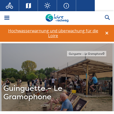
Menü
Su
Hochwasserwarnung und überwachung für die
×
Loire
Guinguette – Le Gramophone©
Guinguette – Le
Gramophone