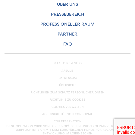
ÜBER UNS
PRESSEBEREICH
PROFESSIONELLER RAUM
PARTNER
FAQ
© LA LOIRE À VÉLO
APSULIS
IMPRESSUM
ÜBERSICHT
RICHTLINIEN ZUM SCHUTZ PERSÖNLICHER DATEN
RICHTLINIE ZU COOKIES
COOKIES VERWALTEN
ACCESSIBILITÉ : NON CONFORME
CGU RÉSERVATION
DIESE OPERATION WIRD VON DER EUROPÄISCHEN UNION KOFINANZIERT. EUROPA
VERPFLICHTET SICH MIT DEM EUROPÄISCHEN FONDS FÜR REGIONALE
ENTWICKLUNG IM LOIRE-BECKEN