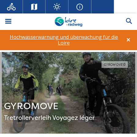
Menü
Su
Hochwasserwarnung und überwachung für die
×
Loire
GYROMOVE©
GYROMOVE
Tretrollerverleih
Voyagez léger