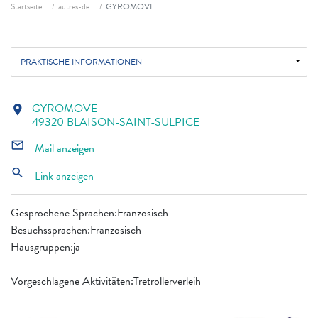
Fil d'ariane
Startseite
autres-de
GYROMOVE
PRAKTISCHE INFORMATIONEN
GYROMOVE
location_on
49320 BLAISON-SAINT-SULPICE
mail_outline
Mail anzeigen
search
Link anzeigen
Gesprochene Sprachen:Französisch
Besuchssprachen:Französisch
Hausgruppen:ja
Vorgeschlagene Aktivitäten:Tretrollerverleih