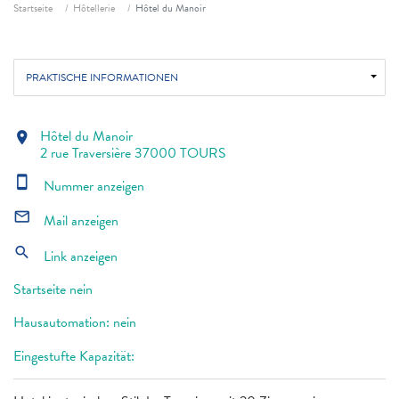
Fil d'ariane
Startseite
Hôtellerie
Hôtel du Manoir
PRAKTISCHE INFORMATIONEN
Hôtel du Manoir
location_on
2 rue Traversière 37000 TOURS
smartphone
Nummer anzeigen
mail_outline
Mail anzeigen
search
Link anzeigen
Startseite nein
Hausautomation: nein
Eingestufte Kapazität: