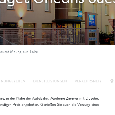
s ouest Meung-sur-Loire
location_on
FNUNGSZEITEN
DIENSTLEISTUNGEN
VERKEHRSNETZ
Loire, in der Nähe der Autobahn. Moderne Zimmer mit Dusche,
nstigen Preis angeboten. Genießen Sie auch die Vorzüge eines