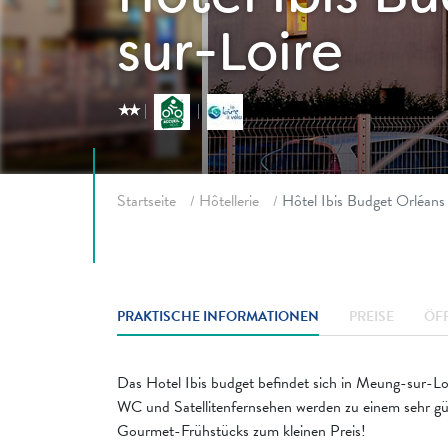
sur-Loire
star_rate
star_rate
Fil d'ariane
Startseite
Hôtellerie
Hôtel Ibis Budget Orléan
PRAKTISCHE INFORMATIONEN
PREISE
ÖF
Das Hotel Ibis budget befindet sich in Meung-sur-
WC und Satellitenfernsehen werden zu einem sehr gü
Gourmet-Frühstücks zum kleinen Preis!