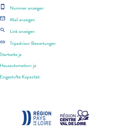
smartphone
Nummer anzeigen
mail_outline
Mail anzeigen
search
Link anzeigen
link
Tripadvisor Bewertungen
Startseite ja
Hausautomation: ja
Eingestufte Kapazität: