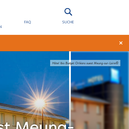
FAQ
SUCHE
N
×
Hôtel Ibis Budget Orléans ouest Meung-sur-Loire©
est Meung-