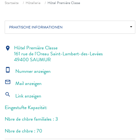
Fil d'ariane
Startseite
Hôtellerie
Hôtel Première Classe
PRAKTISCHE INFORMATIONEN
Hôtel Première Classe
location_on
161 rue de l'Oreau Saint-Lambert-des-Levées
49400 SAUMUR
smartphone
Nummer anzeigen
mail_outline
Mail anzeigen
search
Link anzeigen
Eingestufte Kapazität:
Nbre de chbre familiales : 3
Nbre de chbre : 70