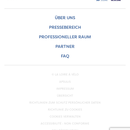
ÜBER UNS
PRESSEBEREICH
PROFESSIONELLER RAUM
PARTNER
FAQ
© LA LOIRE À VÉLO
APSULIS
IMPRESSUM
ÜBERSICHT
RICHTLINIEN ZUM SCHUTZ PERSÖNLICHER DATEN
RICHTLINIE ZU COOKIES
COOKIES VERWALTEN
ACCESSIBILITÉ : NON CONFORME