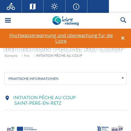
Menü
Su
Hochwasserwarnung und überwachung für die
×
Loire
INITIATION PÊCHE AU COUP
Fil d'ariane
Startseite
fma
INITIATION PÊCHE AU COUP
PRAKTISCHE INFORMATIONEN
INITIATION PÊCHE AU COUP
location_on
SAINT-PERE-EN-RETZ