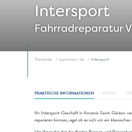
Intersport
Fahrradreparatur
V
Fil d'ariane
Startseite
reparateur-de
Intersport
PRAKTISCHE INFORMATIONEN
PREISE
ÖF
Ihr Intersport-Geschäft in Ancenis-Saint-Géréon ver
reparieren können, egal ob es sich um ein klassisches 
Um Ihnen bei den häufigsten Pannen und Reparaturen 