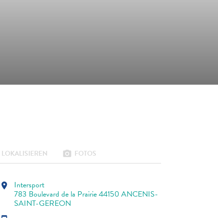
LOKALISIEREN
FOTOS
photo_camera
Intersport
location_on
783 Boulevard de la Prairie 44150 ANCENIS-
SAINT-GEREON