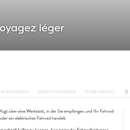
oyagez léger
location_on
FNUNGSZEITEN
DIENSTLEISTUNGEN
VERKEHRSNETZ
fügt über eine Werkstatt, in der Sie empfangen und Ihr Fahrrad
oder ein elektrisches Fahrrad handelt.
schnell helfen zu können, hier einige der Fahrradleistungen