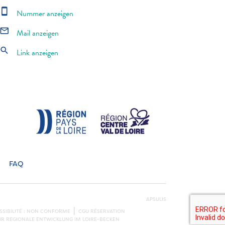
smartphone
Nummer anzeigen
mail_outline
Mail anzeigen
search
Link anzeigen
FAQ
APSULIS
SSIBILITÉ : NON CONFORME
CGU RÉSERVATION
ÜR REGIONALE ENTWICKLUNG IM LOIRE-BECKEN