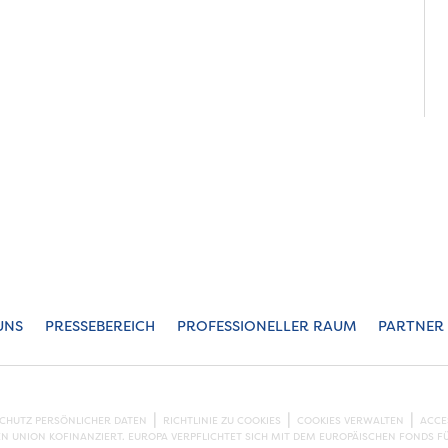
UNS
PRESSEBEREICH
PROFESSIONELLER RAUM
PARTNER
SCHUTZ PERSÖNLICHER DATEN
RICHTLINIE ZU COOKIES
COOKIES VERWALTEN
ACCE
EN UNION KOFINANZIERT. EUROPA VERPFLICHTET SICH MIT DEM EUROPÄISCHEN FONDS F