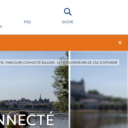
FAQ
SUCHE
N
×
STE, PARCOURS CONNECTÉ BALUDIK : LES EXPLORATEURS DE L’ÎLE D’OFFARD©
ONNECTÉ