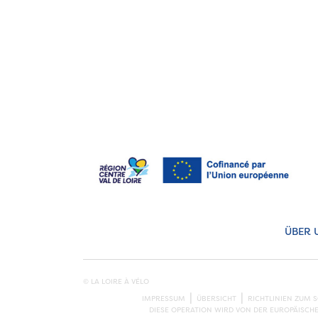
ÜBER 
© LA LOIRE À VÉLO
IMPRESSUM
ÜBERSICHT
RICHTLINIEN ZUM 
DIESE OPERATION WIRD VON DER EUROPÄISCH