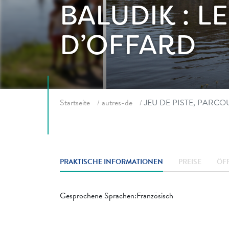
BALUDIK : L
D’OFFARD
Fil d'ariane
Startseite
autres-de
JEU DE PISTE, PARCO
PRAKTISCHE INFORMATIONEN
PREISE
ÖF
Gesprochene Sprachen:Französisch