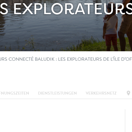
ES EXPLORATEURS 
URS CONNECTÉ BALUDIK : LES EXPLORATEURS DE L’ÎLE D’
location_on
FNUNGSZEITEN
DIENSTLEISTUNGEN
VERKEHRSNETZ