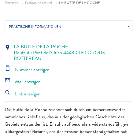
Fil d'ariane
Startseite
Patrimoine naturel
LA BUTTE DE LA ROCHE
PRAKTISCHE INFORMATIONEN
LA BUTTE DE LA ROCHE
location_on
Route du Pont de l'Ouen 44430 LE LOROUX-
BOTTEREAU
smartphone
Nummer anzeigen
mail_outline
Mail anzeigen
search
Link anzeigen
Die Butte de la Roche zeichnet sich durch ein bemerkenswertes
natürliches Relief aus, das aus der geologischen Geschichte des
Gebiets entstanden ist. Er ruht auf besonders widerstandsfähigem
Silikatgestein (Birbirit), das der Erosion besser standgehalten hat