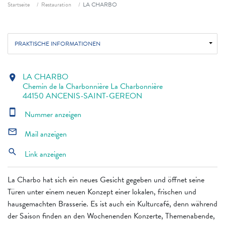
Fil d'ariane
Startseite
Restauration
LA CHARBO
PRAKTISCHE INFORMATIONEN
LA CHARBO
location_on
Chemin de la Charbonnière La Charbonnière
44150 ANCENIS-SAINT-GEREON
smartphone
Nummer anzeigen
mail_outline
Mail anzeigen
search
Link anzeigen
La Charbo hat sich ein neues Gesicht gegeben und öffnet seine
Türen unter einem neuen Konzept einer lokalen, frischen und
hausgemachten Brasserie. Es ist auch ein Kulturcafé, denn während
der Saison finden an den Wochenenden Konzerte, Themenabende,