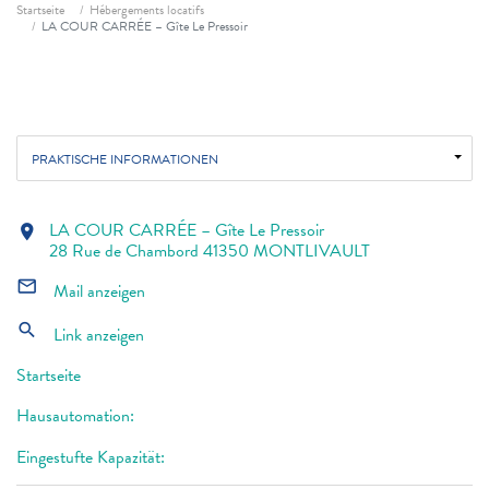
Fil d'ariane
Startseite
Hébergements locatifs
LA COUR CARRÉE – Gîte Le Pressoir
PRAKTISCHE INFORMATIONEN
LA COUR CARRÉE – Gîte Le Pressoir
location_on
28 Rue de Chambord 41350 MONTLIVAULT
mail_outline
Mail anzeigen
search
Link anzeigen
Startseite
Hausautomation:
Eingestufte Kapazität: