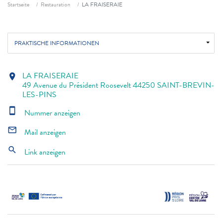
Fil d'ariane
Startseite
Restauration
LA FRAISERAIE
PRAKTISCHE INFORMATIONEN
LA FRAISERAIE
location_on
49 Avenue du Président Roosevelt 44250 SAINT-BREVIN-
LES-PINS
smartphone
Nummer anzeigen
mail_outline
Mail anzeigen
search
Link anzeigen