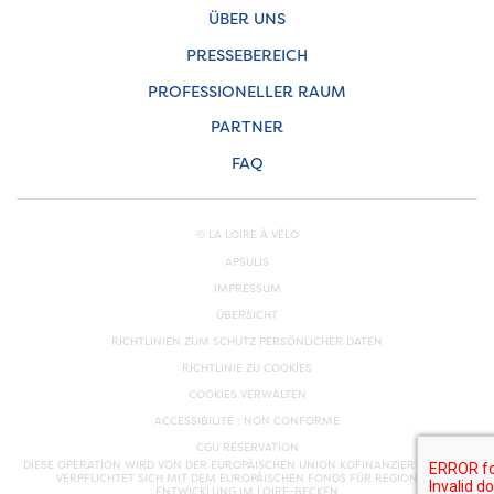
ÜBER UNS
PRESSEBEREICH
PROFESSIONELLER RAUM
PARTNER
FAQ
© LA LOIRE À VÉLO
APSULIS
IMPRESSUM
ÜBERSICHT
RICHTLINIEN ZUM SCHUTZ PERSÖNLICHER DATEN
RICHTLINIE ZU COOKIES
COOKIES VERWALTEN
ACCESSIBILITÉ : NON CONFORME
CGU RÉSERVATION
DIESE OPERATION WIRD VON DER EUROPÄISCHEN UNION KOFINANZIERT. EUROPA
VERPFLICHTET SICH MIT DEM EUROPÄISCHEN FONDS FÜR REGIONALE
ENTWICKLUNG IM LOIRE-BECKEN