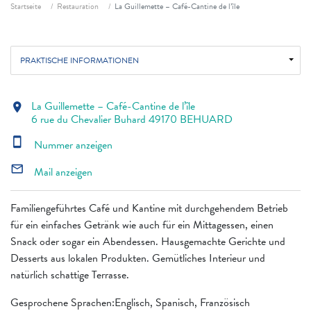
Fil d'ariane
Startseite
Restauration
La Guillemette – Café-Cantine de l’île
PRAKTISCHE INFORMATIONEN
La Guillemette – Café-Cantine de l’île
location_on
6 rue du Chevalier Buhard 49170 BEHUARD
smartphone
Nummer anzeigen
mail_outline
Mail anzeigen
Familiengeführtes Café und Kantine mit durchgehendem Betrieb
für ein einfaches Getränk wie auch für ein Mittagessen, einen
Snack oder sogar ein Abendessen. Hausgemachte Gerichte und
Desserts aus lokalen Produkten. Gemütliches Interieur und
natürlich schattige Terrasse.
Gesprochene Sprachen:Englisch, Spanisch, Französisch