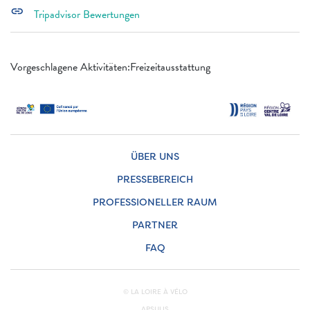
link
Tripadvisor Bewertungen
Vorgeschlagene Aktivitäten:Freizeitausstattung
ÜBER UNS
PRESSEBEREICH
PROFESSIONELLER RAUM
PARTNER
FAQ
© LA LOIRE À VÉLO
APSULIS