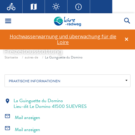
Menü
Su
Hochwasserwarnung und überwachung für die
×
La Guinguette du Domino
Loire
Freizeitausstattung
Fil d'ariane
Startseite
autres-de
La Guinguette du Domino
PRAKTISCHE INFORMATIONEN
La Guinguette du Domino
location_on
Lieu-dit Le Domino 41500 SUEVRES
mail_outline
Mail anzeigen
mail_outline
Mail anzeigen