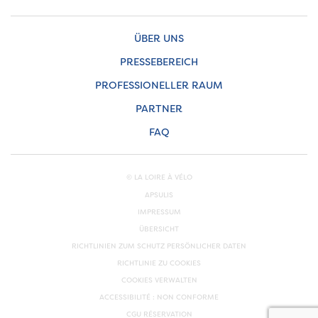
ÜBER UNS
PRESSEBEREICH
PROFESSIONELLER RAUM
PARTNER
FAQ
© LA LOIRE À VÉLO
APSULIS
IMPRESSUM
ÜBERSICHT
RICHTLINIEN ZUM SCHUTZ PERSÖNLICHER DATEN
RICHTLINIE ZU COOKIES
COOKIES VERWALTEN
ACCESSIBILITÉ : NON CONFORME
CGU RÉSERVATION