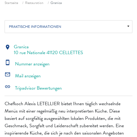
Fil d'ariane
Startseite
Restauration
Granica
PRAKTISCHE INFORMATIONEN
Granica
location_on
10 rue Nationale 41120 CELLETTES
smartphone
Nummer anzeigen
mail_outline
Mail anzeigen
link
Tripadvisor Bewertungen
Chefkoch Alexis LETELLIER bietet Ihnen täglich wechselnde
Menüs mit einer regelmäßig neu interpretierten Küche. Diese
basiert auf sorgfältig ausgewählten lokalen Produkten, die mit
Geschmack, Sorgfalt und Leidenschaft zubereitet werden. Eine
inspirierende Küche, die sich je nach den saisonalen Angeboten