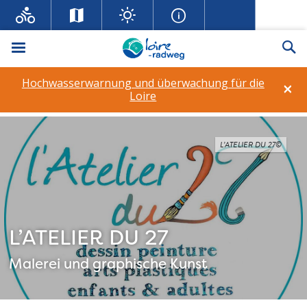
Menü
Su
Hochwasserwarnung und überwachung für die
×
Loire
L’ATELIER DU 27©
L’ATELIER DU 27
Malerei und graphische Kunst