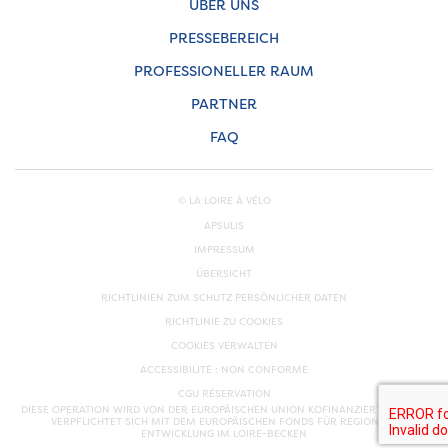
ÜBER UNS
PRESSEBEREICH
PROFESSIONELLER RAUM
PARTNER
FAQ
© LA LOIRE À VÉLO
APSULIS
IMPRESSUM
ÜBERSICHT
RICHTLINIEN ZUM SCHUTZ PERSÖNLICHER DATEN
RICHTLINIE ZU COOKIES
COOKIES VERWALTEN
ACCESSIBILITÉ : NON CONFORME
CGU RÉSERVATION
DIESE OPERATION WIRD VON DER EUROPÄISCHEN UNION KOFINANZIERT. EUROPA
VERPFLICHTET SICH MIT DEM EUROPÄISCHEN FONDS FÜR REGIONALE
ENTWICKLUNG IM LOIRE-BECKEN