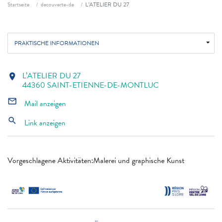
Fil d'ariane
Startseite
decouverte-de
L’ATELIER DU 27
PRAKTISCHE INFORMATIONEN
L’ATELIER DU 27
location_on
44360 SAINT-ETIENNE-DE-MONTLUC
mail_outline
Mail anzeigen
search
Link anzeigen
Vorgeschlagene Aktivitäten:Malerei und graphische Kunst