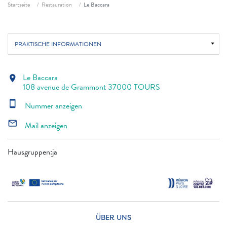
Fil d'ariane
Startseite
Restauration
Le Baccara
PRAKTISCHE INFORMATIONEN
Le Baccara
location_on
108 avenue de Grammont 37000 TOURS
smartphone
Nummer anzeigen
mail_outline
Mail anzeigen
Hausgruppen:ja
ÜBER UNS