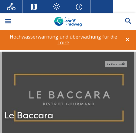
Menü
Su
Hochwasserwarnung und überwachung für die
×
Loire
Le Baccara©
Le Baccara