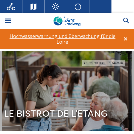
Menü
Su
Hochwasserwarnung und überwachung für die
×
Loire
LE BISTROT DE L’ETANG©
LE BISTROT DE L’ETANG