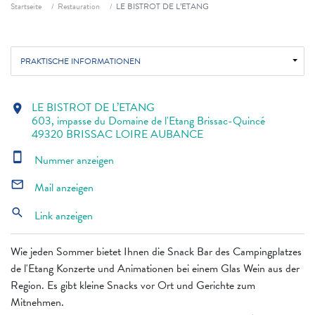
Fil d'ariane
Startseite
Restauration
LE BISTROT DE L’ETANG
PRAKTISCHE INFORMATIONEN
LE BISTROT DE L’ETANG
location_on
603, impasse du Domaine de l'Etang Brissac-Quincé
49320 BRISSAC LOIRE AUBANCE
smartphone
Nummer anzeigen
mail_outline
Mail anzeigen
search
Link anzeigen
Wie jeden Sommer bietet Ihnen die Snack Bar des Campingplatzes
de l'Etang Konzerte und Animationen bei einem Glas Wein aus der
Region. Es gibt kleine Snacks vor Ort und Gerichte zum
Mitnehmen.