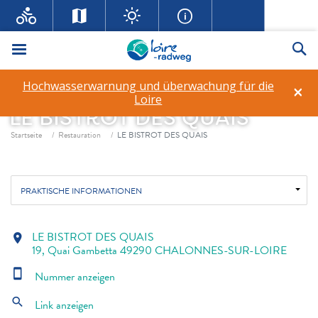
Menü
Su
Hochwasserwarnung und überwachung für die
×
Loire
LE BISTROT DES QUAIS
Fil d'ariane
Startseite
Restauration
LE BISTROT DES QUAIS
PRAKTISCHE INFORMATIONEN
LE BISTROT DES QUAIS
location_on
19, Quai Gambetta 49290 CHALONNES-SUR-LOIRE
smartphone
Nummer anzeigen
search
Link anzeigen