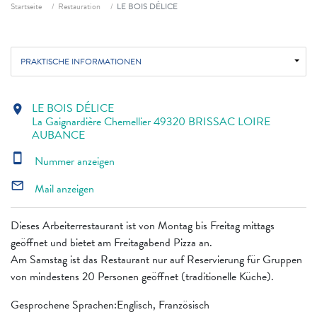
Fil d'ariane
Startseite
Restauration
LE BOIS DÉLICE
PRAKTISCHE INFORMATIONEN
LE BOIS DÉLICE
location_on
La Gaignardière Chemellier 49320 BRISSAC LOIRE
AUBANCE
smartphone
Nummer anzeigen
mail_outline
Mail anzeigen
Dieses Arbeiterrestaurant ist von Montag bis Freitag mittags
geöffnet und bietet am Freitagabend Pizza an.
Am Samstag ist das Restaurant nur auf Reservierung für Gruppen
von mindestens 20 Personen geöffnet (traditionelle Küche).
Gesprochene Sprachen:Englisch, Französisch