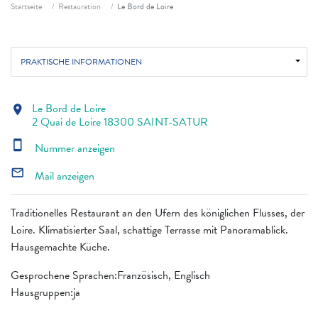
Fil d'ariane
Startseite
Restauration
Le Bord de Loire
PRAKTISCHE INFORMATIONEN
Le Bord de Loire
location_on
2 Quai de Loire 18300 SAINT-SATUR
smartphone
Nummer anzeigen
mail_outline
Mail anzeigen
Traditionelles Restaurant an den Ufern des königlichen Flusses, der
Loire. Klimatisierter Saal, schattige Terrasse mit Panoramablick.
Hausgemachte Küche.
Gesprochene Sprachen:Französisch, Englisch
Hausgruppen:ja