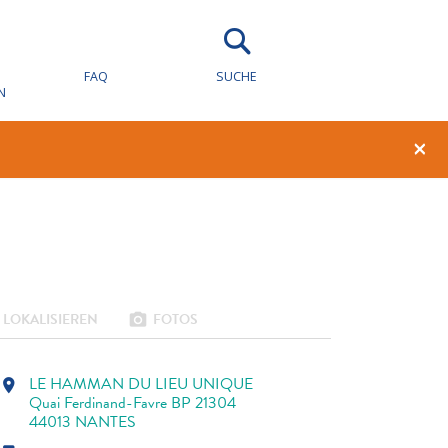
FAQ
SUCHE
N
1
0
×
LOKALISIEREN
FOTOS
photo_camera
LE HAMMAN DU LIEU UNIQUE
location_on
Quai Ferdinand-Favre BP 21304
44013 NANTES