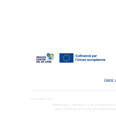
ÜBER 
© LA LOIRE À VÉLO
IMPRESSUM
ÜBERSICHT
RICHTLINIEN ZUM 
DIESE OPERATION WIRD VON DER EUROPÄISCH