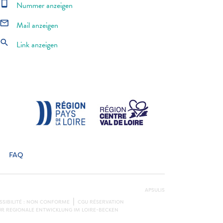
smartphone
Nummer anzeigen
mail_outline
Mail anzeigen
search
Link anzeigen
FAQ
APSULIS
SSIBILITÉ : NON CONFORME
CGU RÉSERVATION
ÜR REGIONALE ENTWICKLUNG IM LOIRE-BECKEN