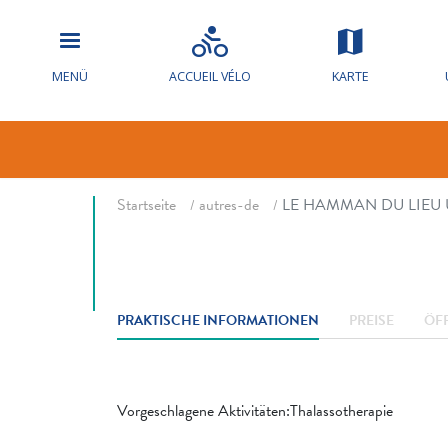
LE HAMMAN 
MENÜ
ACCUEIL VÉLO
KARTE
Thalassothérapie
V
Fil d'ariane
Startseite
autres-de
LE HAMMAN DU LIEU
PRAKTISCHE INFORMATIONEN
PREISE
ÖF
Vorgeschlagene Aktivitäten:Thalassotherapie