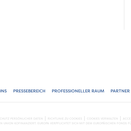
UNS
PRESSEBEREICH
PROFESSIONELLER RAUM
PARTNER
SCHUTZ PERSÖNLICHER DATEN
RICHTLINIE ZU COOKIES
COOKIES VERWALTEN
ACCE
EN UNION KOFINANZIERT. EUROPA VERPFLICHTET SICH MIT DEM EUROPÄISCHEN FONDS F