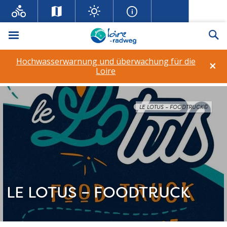
Menü
Su
Hochwasserwarnung und überwachung für die
×
Loire
LE LOTUS – FOODTRUCK©
LE LOTUS – FOODTRUCK