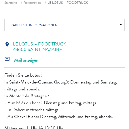
Fil d'ariane
Startseite
Restauration
LE LOTUS – FOODTRUCK
PRAKTISCHE INFORMATIONEN
LE LOTUS – FOODTRUCK
location_on
44600 SAINT-NAZAIRE
mail_outline
Mail anzeigen
Finden Sie Le Lotus :
In Saint-Malo-de-Guersac (bourg): Donnerstag und Samstag,
mittags und abends.
In Montoir de Bretagne :
- Aux Fêlés du bocal: Dienstag und Freitag, mittags.
- In Daher: mittwochs mittags.
- Au Cheval Blanc: Dienstag, Mittwoch und Freitag, abends.
Mittags von 11 Uhr bis 13:30 Uhr.