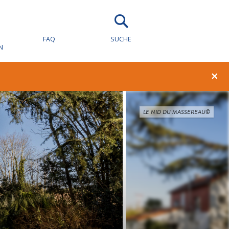
FAQ
SUCHE
N
×
LE NID DU MASSEREAU©