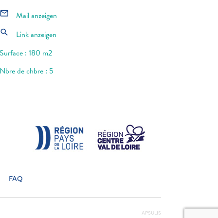
mail_outline
Mail anzeigen
search
Link anzeigen
Surface : 180 m2
Nbre de chbre : 5
FAQ
APSULIS