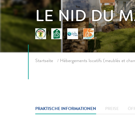
LE NID DU 
Fil d'ariane
Startseite
Hébergements locatifs (meublés et cha
PRAKTISCHE INFORMATIONEN
PREISE
ÖF